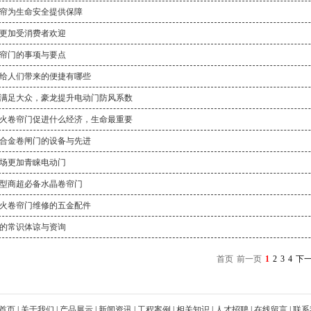
帘为生命安全提供保障
更加受消费者欢迎
帘门的事项与要点
给人们带来的便捷有哪些
满足大众，豪龙提升电动门防风系数
火卷帘门促进什么经济，生命最重要
合金卷闸门的设备与先进
场更加青睐电动门
型商超必备水晶卷帘门
火卷帘门维修的五金配件
的常识体谅与资询
首页
前一页
1
2
3
4
下
首页
|
关于我们
|
产品展示
|
新闻资讯
|
工程案例
|
相关知识
|
人才招聘
|
在线留言
|
联系